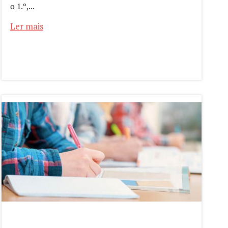
o 1.º,...
Ler mais