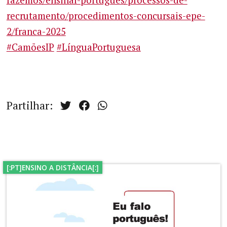
recrutamento/procedimentos-concursais-epe-
2/franca-2025
#CamõesIP
#LínguaPortuguesa
Partilhar:
[:PT]ENSINO A DISTÂNCIA[:]