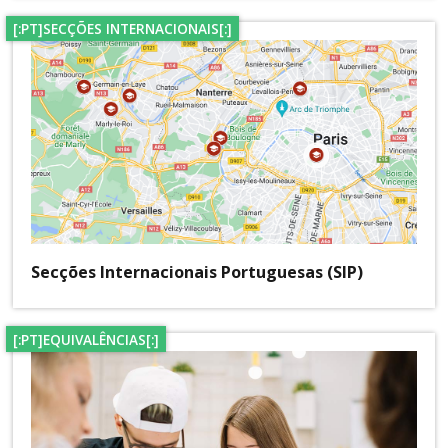
[:PT]SECÇÕES INTERNACIONAIS[:]
Secções Internacionais Portuguesas (SIP)
[:PT]EQUIVALÊNCIAS[:]