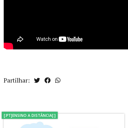
Partilhar:
[:PT]ENSINO A DISTÂNCIA[:]