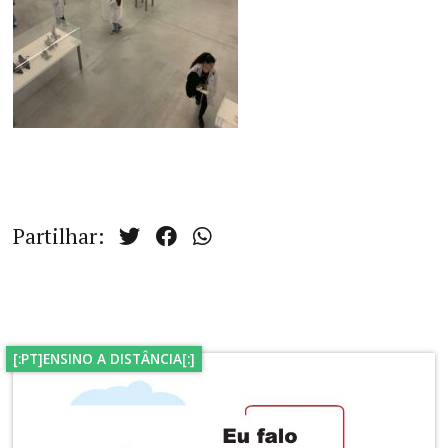
Partilhar:
[:PT]ENSINO A DISTÂNCIA[:]