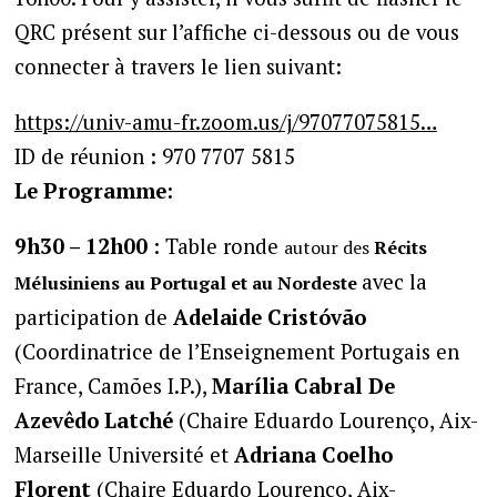
QRC présent sur l’affiche ci-dessous ou de vous
connecter à travers le lien suivant:
https://univ-amu-fr.zoom.us/j/97077075815…
ID de réunion : 970 7707 5815
Le Programme:
9h30 – 12h00
: Table ronde
autour des
Récits
avec la
Mélusiniens au Portugal et au Nordeste
participation de
Adelaide Cristóvão
(Coordinatrice de l’Enseignement Portugais en
France, Camões I.P.),
Marília Cabral De
Azevêdo Latché
(Chaire Eduardo Lourenço, Aix-
Marseille Université et
Adriana Coelho
Florent
(Chaire Eduardo Lourenço, Aix-