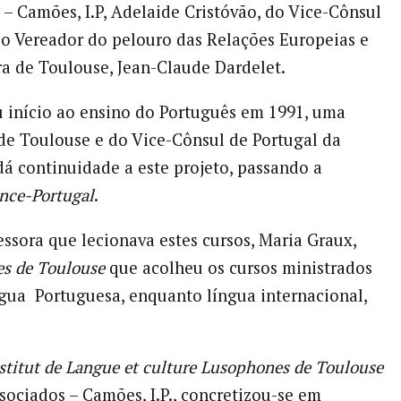
 Camões, I.P, Adelaide Cristóvão, do Vice-Cônsul
do Vereador do pelouro das Relações Europeias e
a de Toulouse, Jean-Claude Dardelet.
 início ao ensino do Português em 1991, uma
 de Toulouse e do Vice-Cônsul de Portugal da
 dá continuidade a este projeto, passando a
ance-Portugal
.
essora que lecionava estes cursos, Maria Graux,
es de Toulouse
que acolheu os cursos ministrados
ngua Portuguesa, enquanto língua internacional,
stitut de Langue et culture Lusophones de Toulouse
sociados – Camões, I.P., concretizou-se em