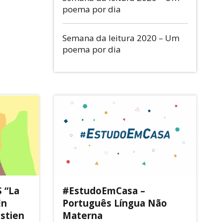
poema por dia
Semana da leitura 2020 – Um
poema por dia
 “La
#EstudoEmCasa –
En
Português Língua Não
astien
Materna