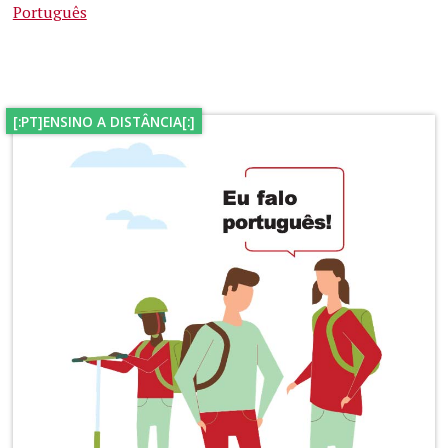
Português
[:PT]ENSINO A DISTÂNCIA[:]